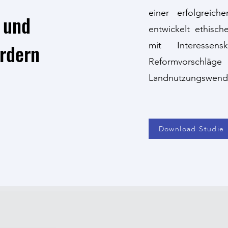
einer erfolgreic
 und
entwickelt ethisch
ördern
mit Interessens
Reformvorschl
Landnutzungswend
Download Studie