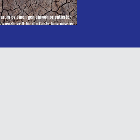
arum es einen gemeinwohlorientierten
ffizienzbegriff für die Gestaltung unserer
andnutzungswende braucht!