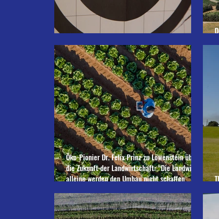
D
Zu den Kernbotschaften der Studie
B
Öko-Pionier Dr. Felix Prinz zu Löwenstein über
die Zukunft der Landwirtschaft: “Die Landwirte
alleine werden den Umbau nicht schaffen
T
können."
A