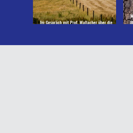
W
Im Gespräch mit Prof. Wallacher über die
E
Bausteine einer globalen Landnutzungswende
L