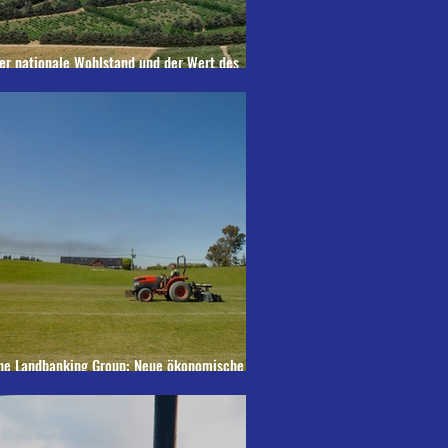
er nationale Wohlstand und der Wert des
odens
he Landbanking Group: Neue ökonomische
nsätze für eine nachhaltige Landnutzung