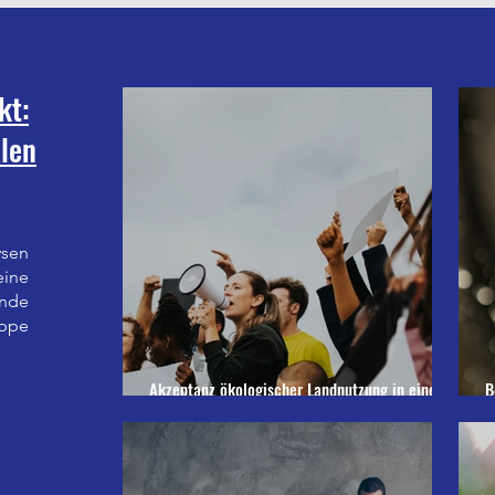
kt:
alen
ysen
ine
nde
ppe
Akzeptanz ökologischer Landnutzung in einer
B
sich verändernden EU-Agrarpolitik
H