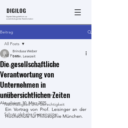
DIGILOG
Digitale Dialogplattform zur
sozial-ökologischen Transformation
Beitrag
All Posts
Brindusa Weber
All Posts
5 Min. Lesezeit
Die gesellschaftliche
Projekt Landnutzungswende
Verantwortung von
Aktuelle Beiträge
Unternehmen in
FLXSynErgy
unübersichtlichen Zeiten
Gelingende Transformation
Aktualisiert:
10. März 2025
Nachhaltigkeit und Gerechtigkeit
Ein Vortrag von Prof. Leisinger an der 
Schutz globaler Gemeingüter
Hochschule für Philosophie München.