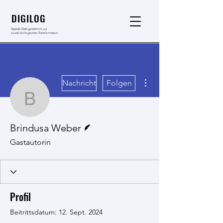
DIGILOG
Digitale Dialogplattform zur
sozial-ökologischen Transformation
Weitere Optionen
Nachricht
Folgen
Brindusa Weber
Autor
Brindusa Weber
Gastautorin
Profil
Beitrittsdatum: 12. Sept. 2024