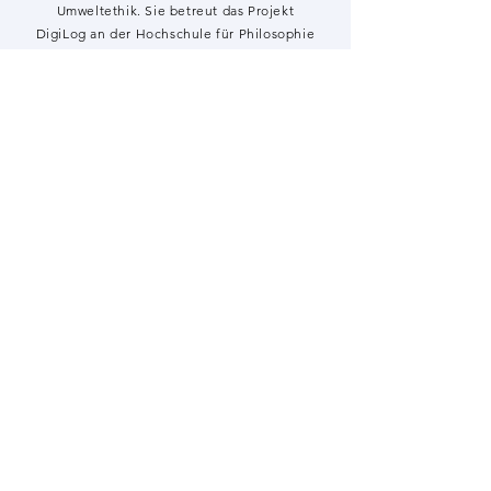
Umweltethik. Sie betreut das Projekt
DigiLog an der Hochschule für Philosophie
in München.
zgf.team-3@hfph.de
Dr. Stefan Einsiedel
wissenschaftlicher Mitarbeiter
Dr. Stefan Einsiedel
ist Biologe und
Wirtschaftswissenschaftler und leitet das
Forschungsprojekt Ethik der sozial-