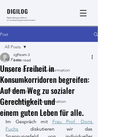
DIGILOG
Digital dialogue platform
on social-ecological transformation
Post
All Posts
zgfteam-3
All Posts
6 min read
Unsere Freiheit in
Agrarian Land Use Transformation
Konsumkorridoren begreifen:
Recent Posts
Auf dem Weg zu sozialer
FLXSymErgy
Gerechtigkeit und
Social-Ecological Transformation
einem guten Leben für alle.
Im Gespräch mit 
Frau Prof. Doris 
Fuchs
 diskutieren wir das 
Spannungsfeld von individueller 