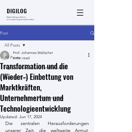
DIGILOG
Digital dialogue platform
on social-ecological transformation
Post
All Posts
Prof. Johannes Wallacher
All Posts
6 min read
Transformation und die
Agrarian Land Use Transformation
(Wieder‑) Einbettung von
Recent Posts
Marktkräften,
FLXSymErgy
Unternehmertum und
Social-Ecological Transformation
Technologieentwicklung
Updated:
Jun 17, 2024
Die zentralen Herausforderungen 
unserer Zeit, die weltweite Armut, 