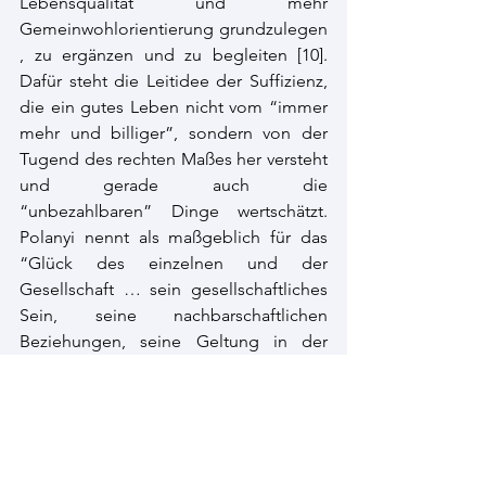
Lebensqualität und mehr 
Gemeinwohlorientierung grundzulegen
, zu ergänzen und zu begleiten [
10]
. 
Dafür steht die Leitidee der Suffizienz, 
die ein gutes Leben nicht vom “immer 
mehr und billiger”, sondern von der 
Tugend des rechten Maßes her versteht 
und gerade auch die 
“unbezahlbaren” Dinge wertschätzt. 
Polanyi nennt als maßgeblich für das 
“Glück des einzelnen und der 
Gesellschaft … sein gesellschaftliches 
Sein, seine nachbarschaftlichen 
Beziehungen, seine Geltung in der 
Gemeinschaft, seinen Beruf, kurz 
gesagt, jenes Verhältnis zur Natur und 
zu den Menschen, in das seine 
wirtschaftliche Existenz früher 
eingebettet gewesen war” [
11]
. 